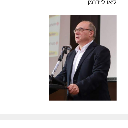
ליאו ליידרמן