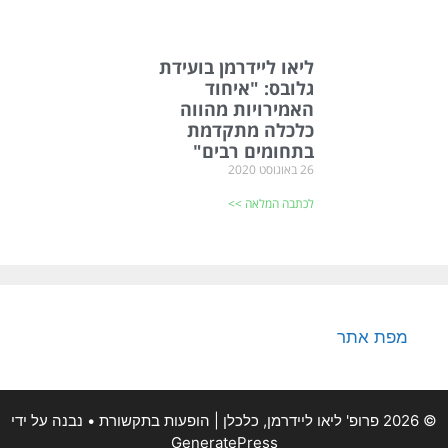
ליאו ליידרמן בועידת
גלובס: "איחוד
האמירויות מהווה
כלכלה מתקדמת
בתחומים רבים"
26 באוגוסט 2020
לכתבה המלאה >>
מפת אתר
© 2026 פרופ' ליאו ליידרמן, כלכלן | הופעות בתקשורת
• נבנה על ידי
GeneratePress