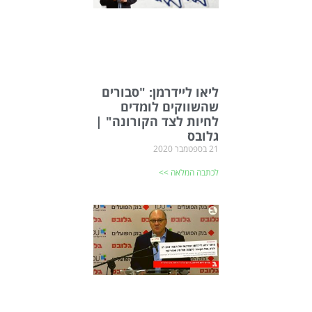
ליאו ליידרמן: "סבורים
שהשווקים לומדים
לחיות לצד הקורונה" |
גלובס
21 בספטמבר 2020
לכתבה המלאה >>